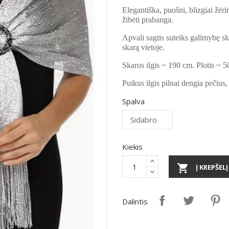
Elegantiška, puošni, blizgiai žėrin
žibėti prabanga.
Apvali sagtis suteiks galimybę ska
skarą vietoje.
Skaros ilgis ~ 190 cm. Plotis ~ 5
Puikus ilgis pilnai dengia pečius,
Spalva
Kiekis

Į KREPŠELĮ
Dalintis