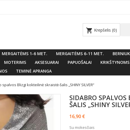
shopping_cart
Krepšelis
(0)
MERGAITĖMS 1-6 MET.
MERGAITĖMS 6-11 MET.
BERNIUK
MOTERIMS
AKSESUARAI
PAPUOŠALAI
KRIKŠTYNOMS
NOS
TEMINĖ APRANGA
 spalvos Blizgi kokteilinė skraistė-šalis „SHINY SILVER“
SIDABRO SPALVOS B
ŠALIS „SHINY SILVE
16,90 €
Su mokesčiais