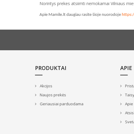
Norintys prekes atsiimti nemokamai Vilniaus mie
Apie Mamile.lt daugiau rasite šioje nuorodoje
https
PRODUKTAI
APIE
Akcijos
Prist
Naujos prekės
Taisy
Geriausiai parduodama
Apie
Atsi
Svet