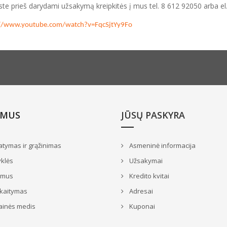
ste prieš darydami užsakymą kreipkitės į mus tel. 8 612 92050 arba el
://www.youtube.com/watch?v=FqcSjtYy9Fo
 MUS
JŪSŲ PASKYRA
atymas ir grąžinimas
Asmeninė informacija
klės
Užsakymai
 mus
Kredito kvitai
skaitymas
Adresai
ainės medis
Kuponai