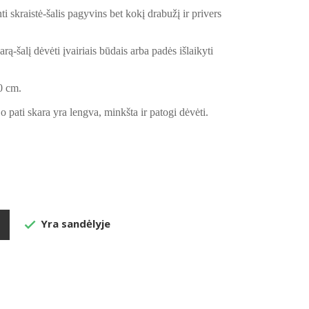
ti skraistė-šalis pagyvins bet kokį drabužį ir privers
rą-šalį dėvėti įvairiais būdais arba padės išlaikyti
0 cm.
 o pati skara yra lengva, minkšta ir patogi dėvėti.
Yra sandėlyje
