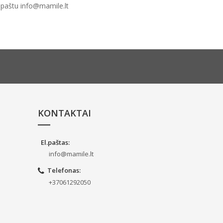
.paštu info@mamile.lt
KONTAKTAI
El.paštas
:
info@mamile.lt
Telefonas
:
+37061292050