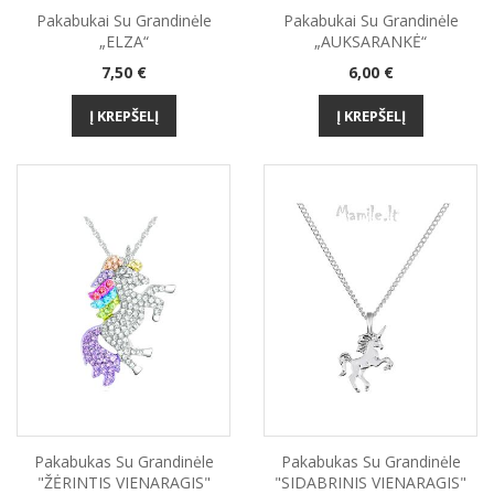
Pakabukai Su Grandinėle
Pakabukai Su Grandinėle
„ELZA“
„AUKSARANKĖ“
Kaina
Kaina
7,50 €
6,00 €
Į KREPŠELĮ
Į KREPŠELĮ
Pakabukas Su Grandinėle
Pakabukas Su Grandinėle
"ŽĖRINTIS VIENARAGIS"
"SIDABRINIS VIENARAGIS"