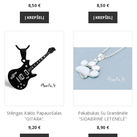
Kaina
Kaina
8,50 €
8,50 €
Į KREPŠELĮ
Į KREPŠELĮ
Stilingas Kaklo Papauošalas
Pakabukas Su Grandinėle
"GITARA".
"SIDABRINĖ LETENĖLĖ"
Kaina
Kaina
9,20 €
8,90 €