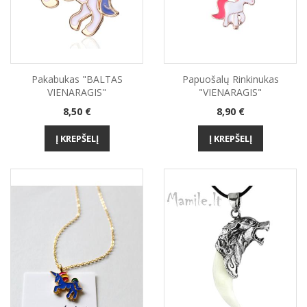
Pakabukas "BALTAS
Papuošalų Rinkinukas
VIENARAGIS"
"VIENARAGIS"
Kaina
Kaina
8,50 €
8,90 €
Į KREPŠELĮ
Į KREPŠELĮ