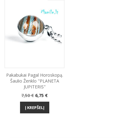
Pakabukai Pagal Horoskopą.
Šaulio Ženklo "PLANETA
JUPITERIS"
Bazinė
Kaina
7,50 €
6,75 €
kaina
Į KREPŠELĮ