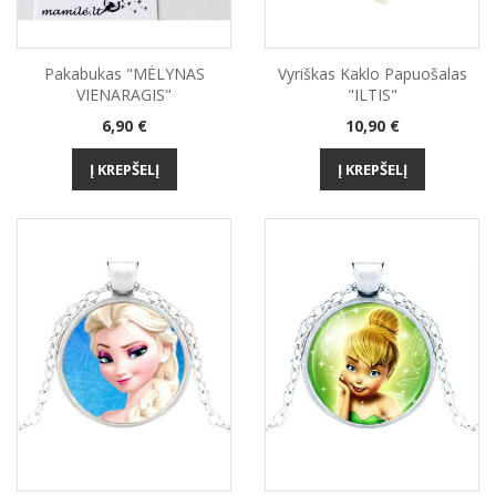
Pakabukas "MĖLYNAS
Vyriškas Kaklo Papuošalas
VIENARAGIS"
"ILTIS"
Kaina
Kaina
6,90 €
10,90 €
Į KREPŠELĮ
Į KREPŠELĮ