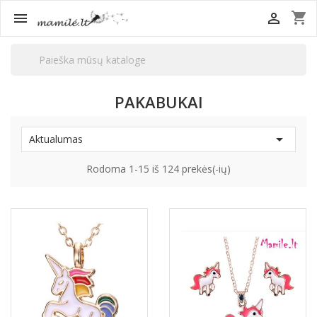
shopping_cart


PAKABUKAI

Aktualumas
Rodoma 1-15 iš 124 prekės(-ių)