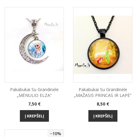
Pakabukai Su Grandinėle
Pakabukai Su Grandinėle
„MĖNULIO ELZA“
„MAŽASIS PRINCAS IR LAPĖ“
Kaina
Kaina
7,50 €
8,50 €
Į KREPŠELĮ
Į KREPŠELĮ
−10%