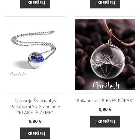
Į KREPŠELĮ
Į KREPŠELĮ
Tamsoje Šviečiantys
Pakabukas "PIENĖS PŪKAS"
Pakabukai Su Grandinėle
Kaina
9,90 €
"PLANETA ŽEMĖ"
Kaina
8,80 €
Į KREPŠELĮ
Į KREPŠELĮ