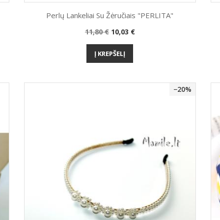
Perlų Lankeliai Su Žėručiais "PERLITA"
Bazinė
Kaina
11,80 €
10,03 €
Greita peržiūra

kaina
Į KREPŠELĮ
−20%