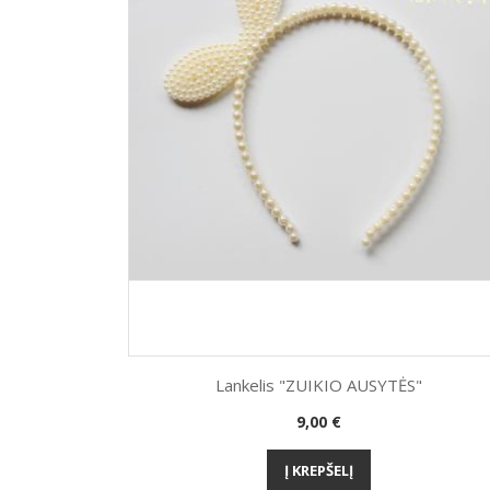
Lankelis "ZUIKIO AUSYTĖS"
Kaina
9,00 €
Greita peržiūra

Į KREPŠELĮ