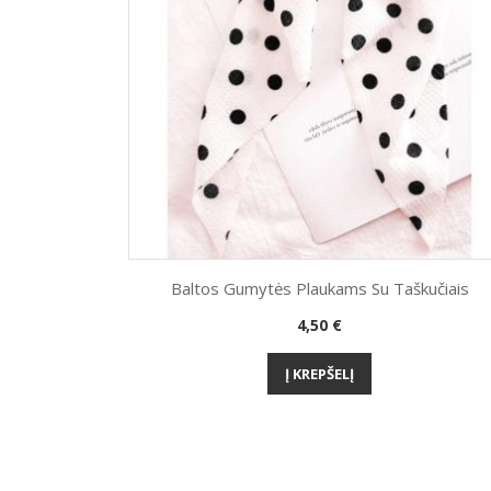
Baltos Gumytės Plaukams Su Taškučiais
Kaina
4,50 €
Greita peržiūra

Į KREPŠELĮ