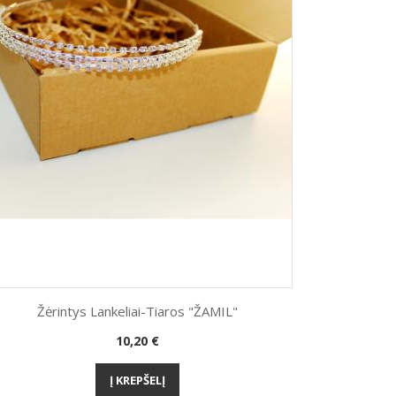
Žėrintys Lankeliai-Tiaros "ŽAMIL"
Kaina
10,20 €
Greita peržiūra

Į KREPŠELĮ