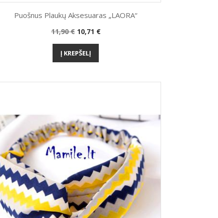
Puošnus Plaukų Aksesuaras „LAORA“
Bazinė
Kaina
11,90 €
10,71 €
Greita peržiūra

kaina
Į KREPŠELĮ