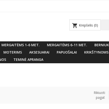
shopping_cart
Krepšelis
(0)
MERGAITĖMS 1-6 MET.
MERGAITĖMS 6-11 MET.
BERNIUK
MOTERIMS
AKSESUARAI
PAPUOŠALAI
KRIKŠTYNOMS
NOS
TEMINĖ APRANGA
Rikiuoti
pagal: