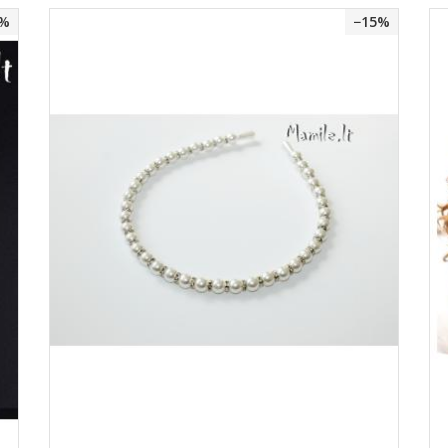
0%
−15%