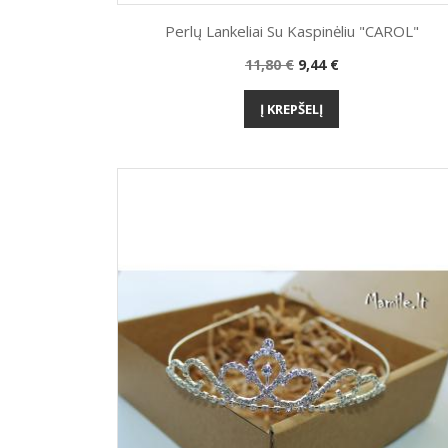
Perlų Lankeliai Su Kaspinėliu "CAROL"
Bazinė
Kaina
11,80 €
9,44 €
Greita peržiūra

kaina
Į KREPŠELĮ