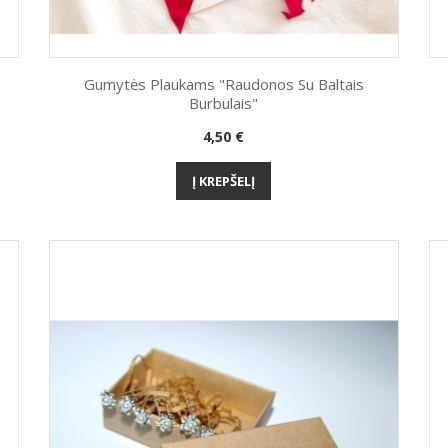
Gumytės Plaukams "Raudonos Su Baltais
Burbulais"
Greita peržiūra

Kaina
4,50 €
Į KREPŠELĮ