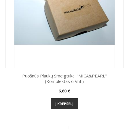
Puošnūs Plaukų Smeigtukai "MICA&PEARL"
(komplektas 6 Vnt.)
Greita peržiūra

Kaina
6,60 €
Į KREPŠELĮ