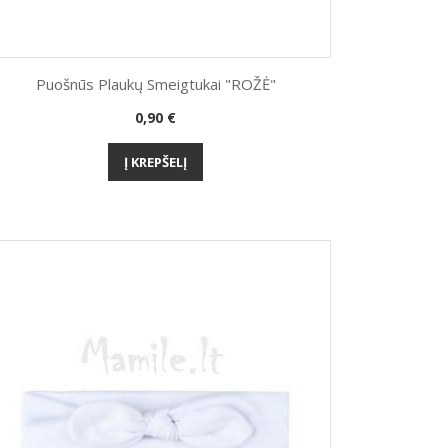
Puošnūs Plaukų Smeigtukai "ROŽĖ"
Kaina
0,90 €
Greita peržiūra

Į KREPŠELĮ