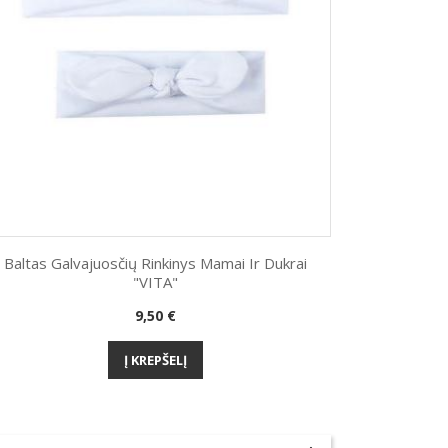
Baltas Galvajuosčių Rinkinys Mamai Ir Dukrai
"VITA"
Greita peržiūra

Kaina
9,50 €
Į KREPŠELĮ