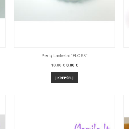
Perlų Lankeliai "FLORS"
Bazinė
Kaina
10,00 €
8,00 €
Greita peržiūra

kaina
Į KREPŠELĮ