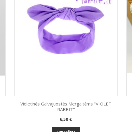
Violetinės Galvajuostės Mergaitėms "VIOLET
RABBIT"
Greita peržiūra

Kaina
6,50 €