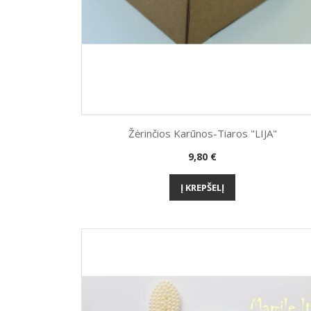
Žėrinčios Karūnos-Tiaros "LIJA"
Kaina
9,80 €
Greita peržiūra

Į KREPŠELĮ