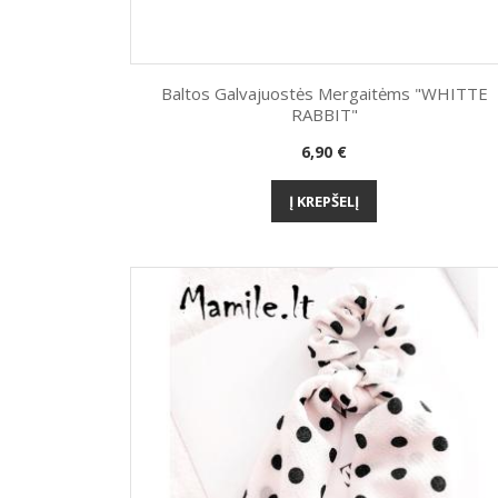
Baltos Galvajuostės Mergaitėms "WHITTE
RABBIT"
Greita peržiūra

Kaina
6,90 €
Į KREPŠELĮ