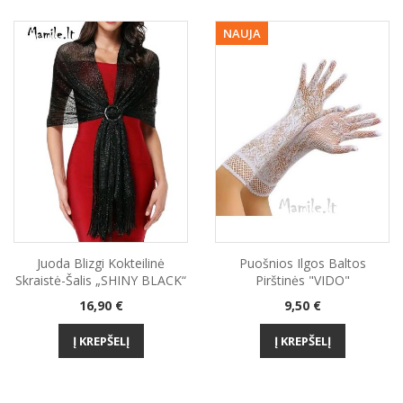
NAUJA
Juoda Blizgi Kokteilinė
Puošnios Ilgos Baltos
Skraistė-Šalis „SHINY BLACK“
Pirštinės "VIDO"
Kaina
Kaina
16,90 €
9,50 €
Į KREPŠELĮ
Į KREPŠELĮ