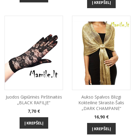
Į KREPŠELĮ
Juodos Gipiūrinės Pirštinaitės
Aukso Spalvos Blizgi
„BLACK RAFILJE“
Kokteilinė Skraistė-Šalis
„DARK CHAMPANE“
Kaina
7,70 €
Kaina
16,90 €
Į KREPŠELĮ
Į KREPŠELĮ