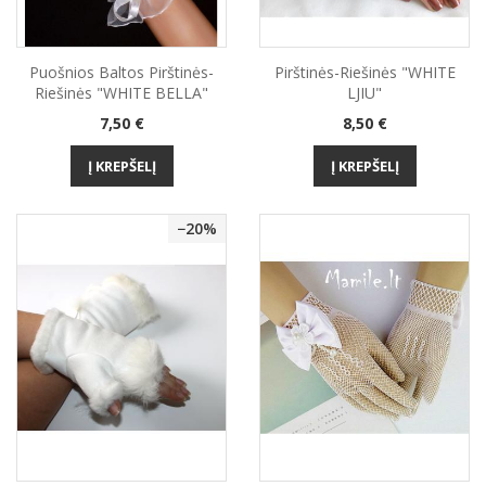
Puošnios Baltos Pirštinės-
Pirštinės-Riešinės "WHITE
Riešinės "WHITE BELLA"
LJIU"
Kaina
Kaina
7,50 €
8,50 €
Į KREPŠELĮ
Į KREPŠELĮ
−20%