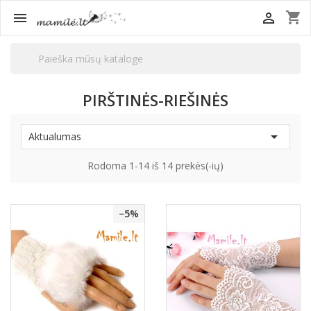
shopping_cart


PIRŠTINĖS-RIEŠINĖS

Aktualumas
Rodoma 1-14 iš 14 prekės(-ių)
−5%