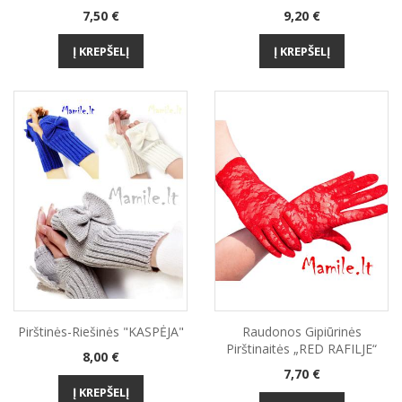
Kaina
Kaina
7,50 €
9,20 €
Į KREPŠELĮ
Į KREPŠELĮ
Pirštinės-Riešinės "KASPĖJA"
Raudonos Gipiūrinės
Pirštinaitės „RED RAFILJE“
Kaina
8,00 €
Kaina
7,70 €
Į KREPŠELĮ