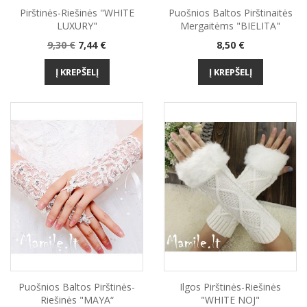
Pirštinės-Riešinės "WHITE
Puošnios Baltos Pirštinaitės
LUXURY"
Mergaitėms "BIELITA"
Bazinė
Kaina
Kaina
9,30 €
7,44 €
8,50 €
kaina
Į KREPŠELĮ
Į KREPŠELĮ
Puošnios Baltos Pirštinės-
Ilgos Pirštinės-Riešinės
Riešinės "MAYA“
"WHITE NOJ"