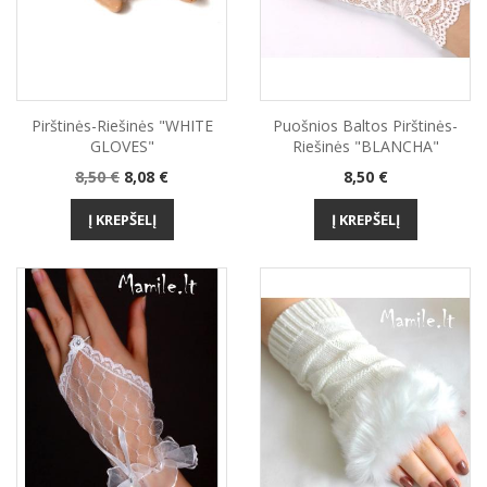
Pirštinės-Riešinės "WHITE
Puošnios Baltos Pirštinės-
GLOVES"
Riešinės "BLANCHA"
Bazinė
Kaina
Kaina
8,50 €
8,08 €
8,50 €
kaina
Į KREPŠELĮ
Į KREPŠELĮ