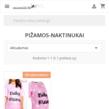
shopping_cart


PIŽAMOS-NAKTINUKAI

Aktualumas
Rodoma 1-1 iš 1 prekės(-ių)
−25%
IŠPARDAVIMAS!