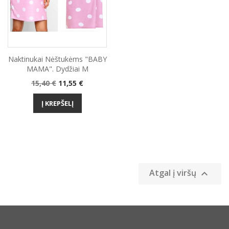
Naktinukai Nėštukėms "BABY
MAMA". Dydžiai M
Bazinė
Kaina
15,40 €
11,55 €
kaina
Į KREPŠELĮ
Atgal į viršų
