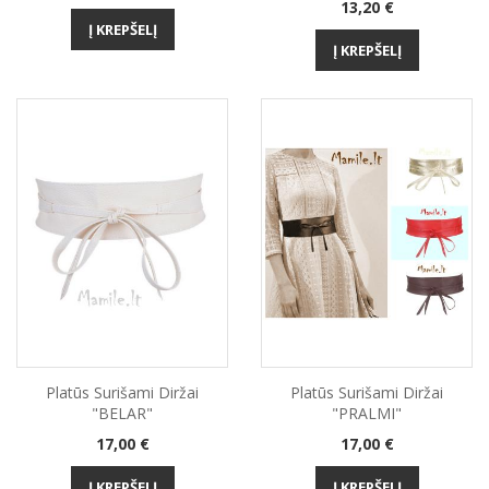
Kaina
13,20 €
Į KREPŠELĮ
Į KREPŠELĮ
Platūs Surišami Diržai
Platūs Surišami Diržai
"BELAR"
"PRALMI"
Kaina
Kaina
17,00 €
17,00 €
Į KREPŠELĮ
Į KREPŠELĮ