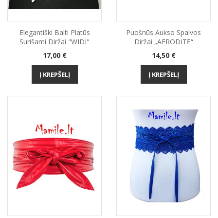
Elegantiški Balti Platūs
Puošnūs Aukso Spalvos
Surišami Diržai "WIDI"
Diržai „AFRODITĖ“
Kaina
Kaina
17,00 €
14,50 €
Į KREPŠELĮ
Į KREPŠELĮ