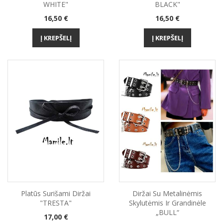
WHITE"
BLACK"
Kaina
Kaina
16,50 €
16,50 €
Į KREPŠELĮ
Į KREPŠELĮ
Platūs Surišami Diržai
Diržai Su Metalinėmis
"TRESTA"
Skylutėmis Ir Grandinėle
„BULL“
Kaina
17,00 €