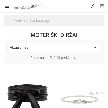
shopping_cart


MOTERIŠKI DIRŽAI

Aktualumas
Rodoma 1-15 iš 43 prekės(-ių)