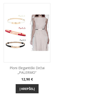
Ploni Elegantiški Diržai
„PALERMO“
Kaina
12,90 €
Į KREPŠELĮ