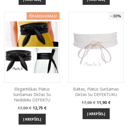
−25%
−30%
IŠPARDAVIMAS!
Elegantiškas Platus
Baltas, Platus Surišamas
Surišamas Diržas Su
Diržas Su DEFEKTUKU
Nedideliu DEFEKTU
Bazinė
Kaina
17,00 €
11,90 €
Bazinė
Kaina
17,00 €
12,75 €
kaina
kaina
Į KREPŠELĮ
Į KREPŠELĮ