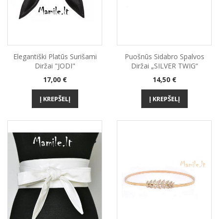
Elegantiški Platūs Surišami
Puošnūs Sidabro Spalvos
Diržai "JODI"
Diržai „SILVER TWIG“
Kaina
Kaina
17,00 €
14,50 €
Į KREPŠELĮ
Į KREPŠELĮ