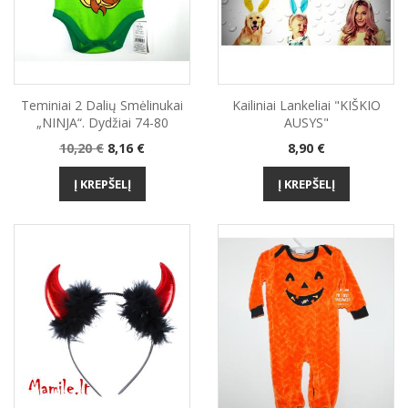
Teminiai 2 Dalių Smėlinukai
Kailiniai Lankeliai "KIŠKIO
„NINJA“. Dydžiai 74-80
AUSYS"
Bazinė
Kaina
Kaina
10,20 €
8,16 €
8,90 €
kaina
Į KREPŠELĮ
Į KREPŠELĮ