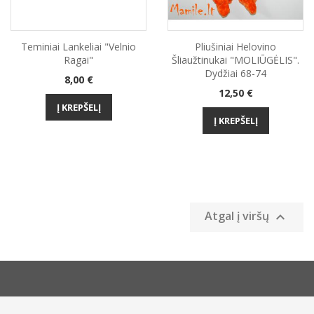
Teminiai Lankeliai "Velnio
Pliušiniai Helovino
Ragai"
Šliaužtinukai "MOLIŪGĖLIS".
Dydžiai 68-74
Kaina
8,00 €
Kaina
12,50 €
Į KREPŠELĮ
Į KREPŠELĮ
Atgal į viršų
