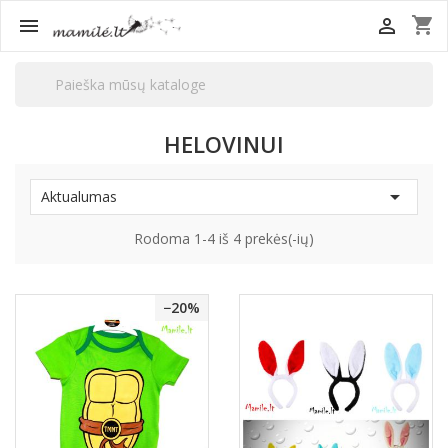
shopping_cart


HELOVINUI

Aktualumas
Rodoma 1-4 iš 4 prekės(-ių)
−20%