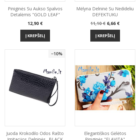
Piniginės Su Aukso Spalvos
Mėlyna Delninė Su Nedideliu
Detalėmis "GOLD LEAF"
DEFEKTUKU
Kaina
Bazinė
Kaina
12,90 €
11,10 €
6,66 €
kaina
Į KREPŠELĮ
Į KREPŠELĮ
−10%
Juoda Krokodilo Odos Rašto
Elegantiškos Gėlėtos
Imitacijos Delninės „BLACK
Piniginės "FLAVITA"