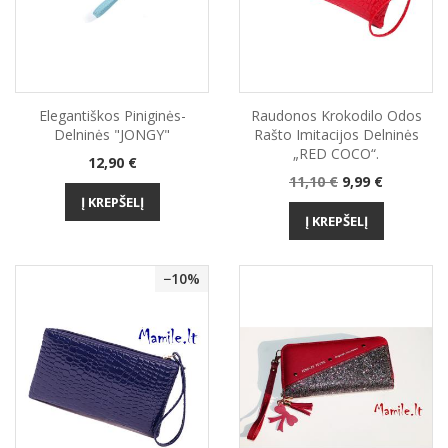
Elegantiškos Piniginės-
Raudonos Krokodilo Odos
Delninės "JONGY"
Rašto Imitacijos Delninės
„RED COCO“.
Kaina
12,90 €
Bazinė
Kaina
11,10 €
9,99 €
kaina
Į KREPŠELĮ
Į KREPŠELĮ
−10%