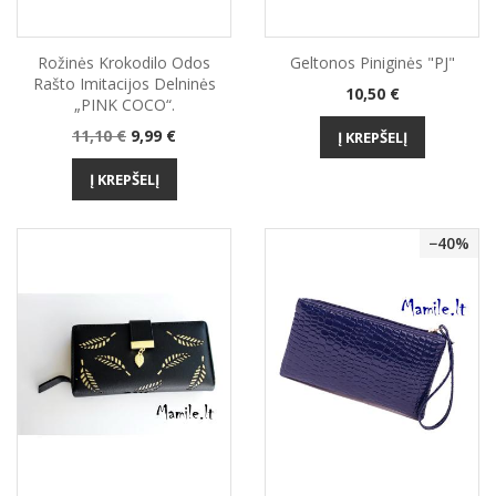
Rožinės Krokodilo Odos
Geltonos Piniginės "PJ"
Rašto Imitacijos Delninės
Kaina
10,50 €
„PINK COCO“.
Bazinė
Kaina
11,10 €
9,99 €
Į KREPŠELĮ
kaina
Į KREPŠELĮ
−40%