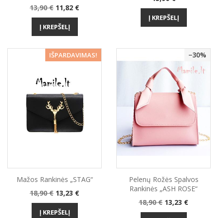
Bazinė
Kaina
13,90 €
11,82 €
kaina
Į KREPŠELĮ
Į KREPŠELĮ
−30%
−30%
IŠPARDAVIMAS!
Mažos Rankinės „STAG“
Pelenų Rožės Spalvos
Rankinės „ASH ROSE“
Bazinė
Kaina
18,90 €
13,23 €
Bazinė
Kaina
kaina
18,90 €
13,23 €
kaina
Į KREPŠELĮ