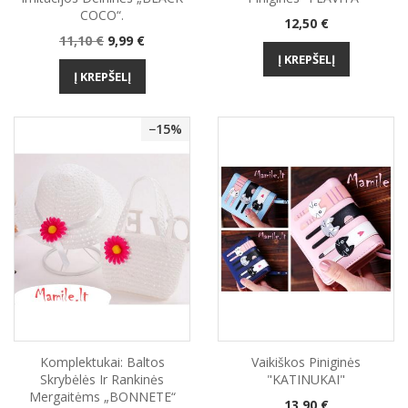
COCO“.
Kaina
12,50 €
Bazinė
Kaina
11,10 €
9,99 €
kaina
Į KREPŠELĮ
Į KREPŠELĮ
−15%
Komplektukai: Baltos
Vaikiškos Piniginės
Skrybėlės Ir Rankinės
"KATINUKAI"
Mergaitėms „BONNETE“
Kaina
13,90 €