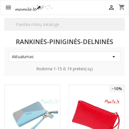
shopping_cart


RANKINĖS-PINIGINĖS-DELNINĖS

Aktualumas
Rodoma 1-15 iš 19 prekės(-ių)
−10%