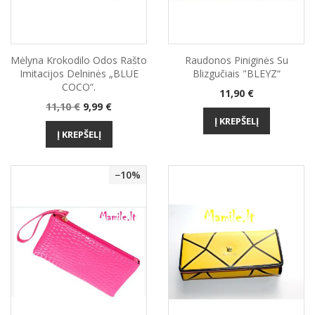
Mėlyna Krokodilo Odos Rašto
Raudonos Piniginės Su
Imitacijos Delninės „BLUE
Blizgučiais "BLEYZ“
COCO“.
Kaina
11,90 €
Bazinė
Kaina
11,10 €
9,99 €
kaina
Į KREPŠELĮ
Į KREPŠELĮ
−10%