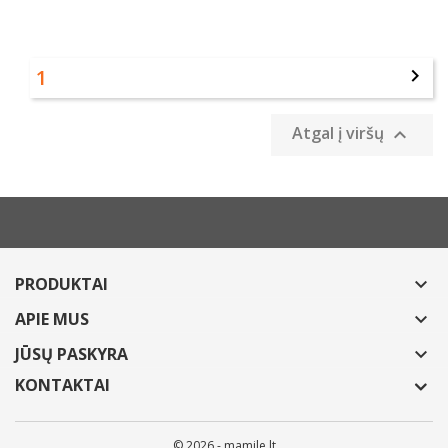
1

Atgal į viršų

PRODUKTAI

APIE MUS

JŪSŲ PASKYRA

KONTAKTAI
© 2026 - mamile.lt