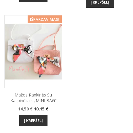
Į KREPŠELĮ
−30%
IŠPARDAVIMAS!
Mažos Rankinės Su
Kaspinėliais „MINI BAG“
Bazinė
Kaina
14,50 €
10,15 €
kaina
Į KREPŠELĮ