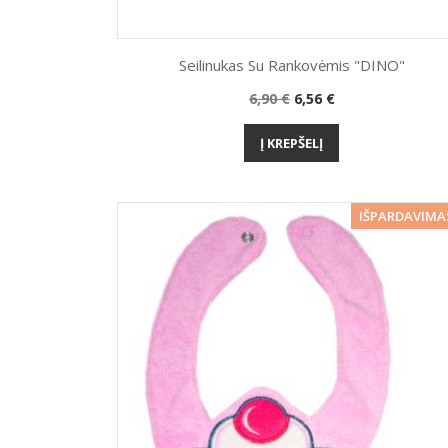
Seilinukas Su Rankovėmis "DINO"
Bazinė
Kaina
6,90 €
6,56 €
Greita peržiūra

kaina
Į KREPŠELĮ
−2
IŠPARDAVIMA