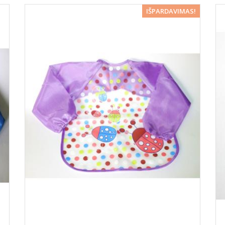
−5%
IŠPARDAVIMAS!