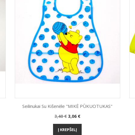
Seilinukai Su Kišenėle "MIKĖ PŪKUOTUKAS"
Bazinė
Kaina
3,40 €
3,06 €
Greita peržiūra

kaina
Į KREPŠELĮ