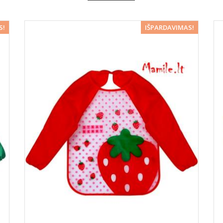
5%
−5%
S!
IŠPARDAVIMAS!