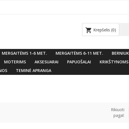
shopping_cart
Krepšelis
(0)
MERGAITĖMS 1-6 MET.
MERGAITĖMS 6-11 MET.
BERNIUK
MOTERIMS
AKSESUARAI
PAPUOŠALAI
KRIKŠTYNOMS
NOS
TEMINĖ APRANGA
Rikiuoti
pagal: