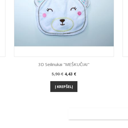
3D Seilinukai "MEŠKUČIAI"
Bazinė
Kaina
5,90 €
4,43 €
Greita peržiūra

kaina
Į KREPŠELĮ