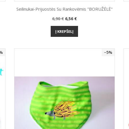
Seilinukai-Prijuostės Su Rankovėmis "BORUŽĖLĖ"
Bazinė
Kaina
6,90 €
6,56 €
Greita peržiūra

kaina
Į KREPŠELĮ
0%
−5%