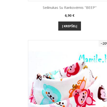
Seilinukas Su Rankovėmis "BEEP"
Kaina
6,90 €
Greita peržiūra

Į KREPŠELĮ
−2