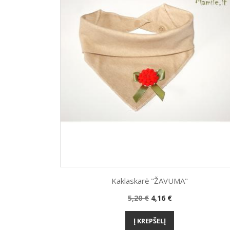
Kaklaskarė "ŽAVUMA"
Bazinė
Kaina
5,20 €
4,16 €
Greita peržiūra

kaina
Į KREPŠELĮ