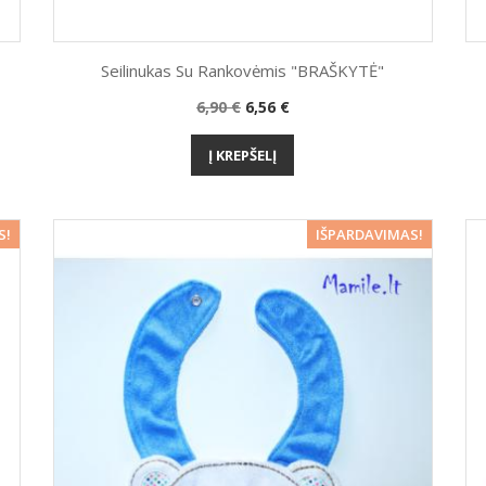
Seilinukas Su Rankovėmis "BRAŠKYTĖ"
Bazinė
Kaina
6,90 €
6,56 €
Greita peržiūra

kaina
Į KREPŠELĮ
5%
−25%
S!
IŠPARDAVIMAS!