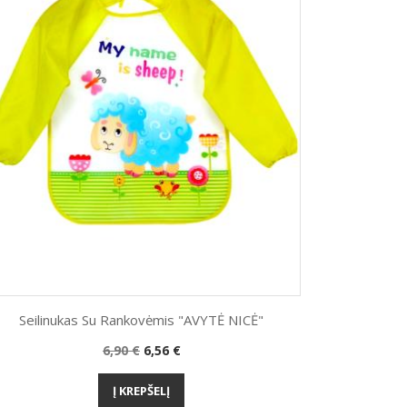
Seilinukas Su Rankovėmis "AVYTĖ NICĖ"
Bazinė
Kaina
6,90 €
6,56 €
Greita peržiūra

kaina
Į KREPŠELĮ