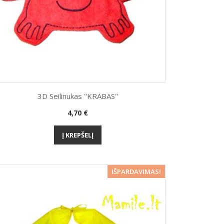
3D Seilinukas "KRABAS"
Kaina
4,70 €
Greita peržiūra

Į KREPŠELĮ
−5%
IŠPARDAVIMAS!