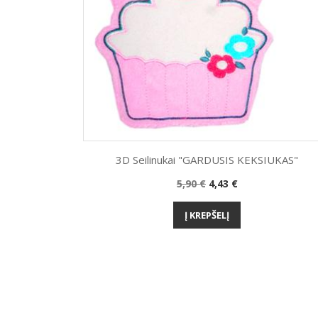
3D Seilinukai "GARDUSIS KEKSIUKAS"
Bazinė
Kaina
5,90 €
4,43 €
Greita peržiūra

kaina
Į KREPŠELĮ