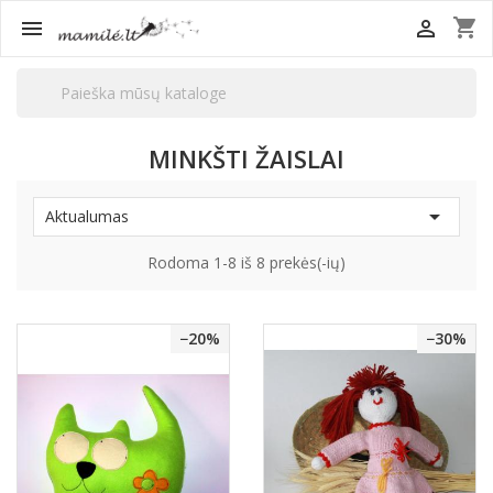
shopping_cart


MINKŠTI ŽAISLAI

Aktualumas
Rodoma 1-8 iš 8 prekės(-ių)
−20%
−30%