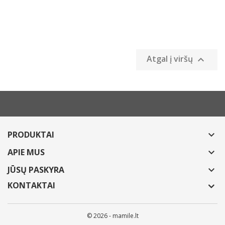
Atgal į viršų

PRODUKTAI

APIE MUS

JŪSŲ PASKYRA

KONTAKTAI
© 2026 - mamile.lt