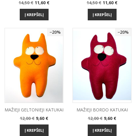
Bazinė
Kaina
Bazinė
Kaina
14,50 €
11,60 €
14,50 €
11,60 €
kaina
kaina
Į KREPŠELĮ
Į KREPŠELĮ
−20%
−20%
MAŽIEJI GELTONIEJI KATUKAI
MAŽIEJI BORDO KATUKAI
Bazinė
Kaina
Bazinė
Kaina
12,00 €
9,60 €
12,00 €
9,60 €
kaina
kaina
Į KREPŠELĮ
Į KREPŠELĮ