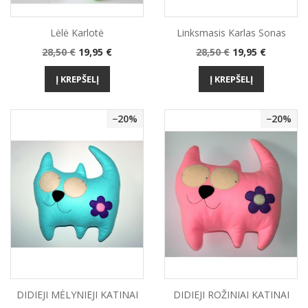
Lėlė Karlotė
Linksmasis Karlas Sonas
Bazinė
Kaina
Bazinė
Kaina
28,50 €
19,95 €
28,50 €
19,95 €
kaina
kaina
Į KREPŠELĮ
Į KREPŠELĮ
−20%
−20%
DIDIEJI MĖLYNIEJI KATINAI
DIDIEJI ROŽINIAI KATINAI