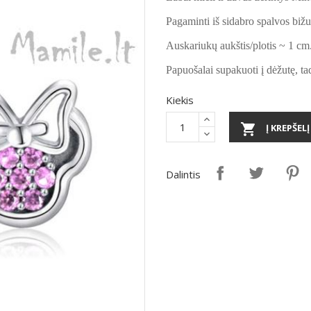
Pagaminti iš sidabro spalvos bižut
Auskariukų aukštis/plotis ~ 1 cm
Papuošalai supakuoti į dėžutę, tad
Kiekis

Į KREPŠELĮ
Dalintis