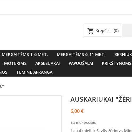
shopping_cart
Krepšelis
(0)
MERGAITĖMS 1-6 MET.
MERGAITĖMS 6-11 MET.
BERNIUK
MOTERIMS
AKSESUARAI
PAPUOŠALAI
KRIKŠTYNOMS
NOS
TEMINĖ APRANGA
NĖ"
AUSKARIUKAI "ŽĖRI
6,00 €
Su mokesčiais
Labai mieli ir žavūs žėrintys Min