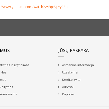
s://www.youtube.com/watch?v=FqcSjtYy9Fo
 MUS
JŪSŲ PASKYRA
atymas ir grąžinimas
Asmeninė informacija
klės
Užsakymai
 mus
Kredito kvitai
skaitymas
Adresai
ainės medis
Kuponai