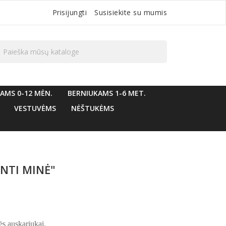
Prisijungti
Susisiekite su mumis

AMS 0-12 MĖN.
BERNIUKAMS 1-6 MET.
VESTUVĖMS
NĖŠTUKĖMS
NTI MINĖ"
ės auskariukai.