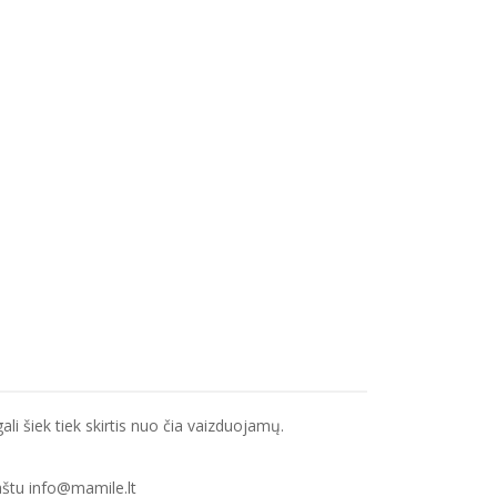
li šiek tiek skirtis nuo čia vaizduojamų.
aštu info@mamile.lt