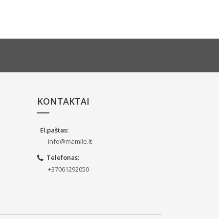
KONTAKTAI
El.paštas
:
info@mamile.lt
Telefonas
:
+37061292050