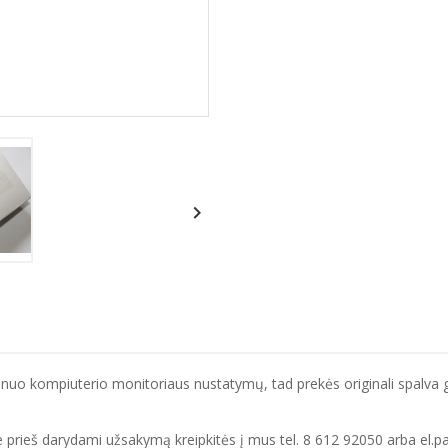

 nuo kompiuterio monitoriaus nustatymų, tad prekės originali spalva ga
 prieš darydami užsakymą kreipkitės į mus tel. 8 612 92050 arba el.p