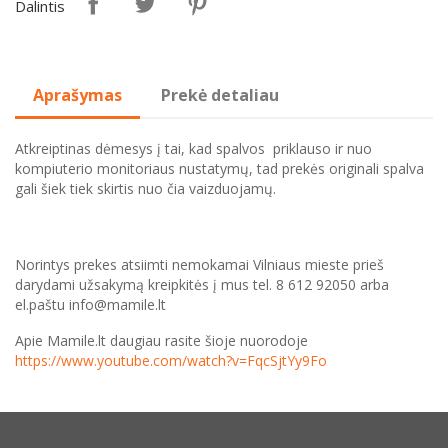
Dalintis
Aprašymas
Prekė detaliau
Atkreiptinas dėmesys į tai, kad spalvos priklauso ir nuo
kompiuterio monitoriaus nustatymų, tad prekės originali spalva
gali šiek tiek skirtis nuo čia vaizduojamų.
Norintys prekes atsiimti nemokamai Vilniaus mieste prieš
darydami užsakymą kreipkitės į mus tel. 8 612 92050 arba
el.paštu info@mamile.lt
Apie Mamile.lt daugiau rasite šioje nuorodoje
https://www.youtube.com/watch?v=FqcSjtYy9Fo