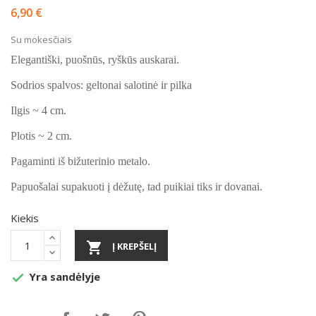
6,90 €
Su mokesčiais
Elegantiški, puošnūs, ryškūs auskarai.
Sodrios spalvos: geltonai salotinė ir pilka
Ilgis ~ 4 cm.
Plotis ~ 2 cm.
Pagaminti iš bižuterinio metalo.
Papuošalai supakuoti į dėžutę, tad puikiai tiks ir dovanai.
Kiekis

Į KREPŠELĮ
Yra sandėlyje
