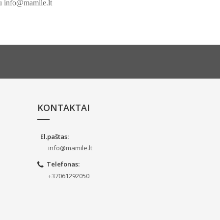
tu info@mamile.lt
KONTAKTAI
El.paštas
:
info@mamile.lt
Telefonas
:
+37061292050