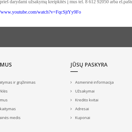
prieš darydami užsakymą kreipkitės į mus tel. 8 612 92050 arba el.paš
://www.youtube.com/watch?v=FqcSjtYy9Fo
 MUS
JŪSŲ PASKYRA
atymas ir grąžinimas
Asmeninė informacija
klės
Užsakymai
 mus
Kredito kvitai
skaitymas
Adresai
ainės medis
Kuponai