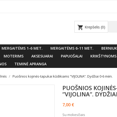
shopping_cart
Krepšelis
(0)
MERGAITĖMS 1-6 MET.
MERGAITĖMS 6-11 MET.
BERNIUK
MOTERIMS
AKSESUARAI
PAPUOŠALAI
KRIKŠTYNOMS
NOS
TEMINĖ APRANGA
elnės
Puošnios kojinės-tapukai kūdikiams “VIJOLINA“. Dydžiai 0-6 mėn.
PUOŠNIOS KOJINĖS
“VIJOLINA“. DYDŽIA
7,00 €
Su mokesčiais