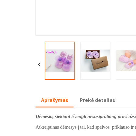

Aprašymas
Prekė detaliau
Dėmesio, siekiant išvengti nesusipratimų, prieš už
Atkreiptinas dėmesys į tai, kad spalvos priklauso ir 