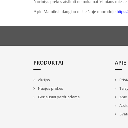
Norintys prekes atsiimti nemokamai Vilniaus mieste 
Apie Mamile.lt daugiau rasite šioje nuorodoje
https
PRODUKTAI
APIE
Akcijos
Prist
Naujos prekės
Taisy
Geriausiai parduodama
Apie
Atsi
Svet