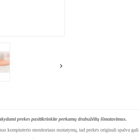

sakydami prekes pasitikrinkite perkamų drabužėlių išmatavimus.
nuo kompiuterio monitoriaus nustatymų, tad prekės originali spalva gali 