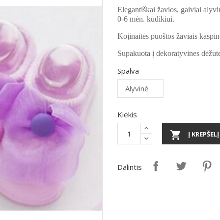
Elegantiškai žavios, gaiviai alyvi
0-6 mėn. kūdikiui.
Kojinaitės puoštos žaviais kaspinė
Supakuota į dekoratyvines dėžutes
Spalva
Kiekis

Į KREPŠELĮ
Dalintis